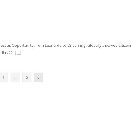
s as Opportunity: from Leonardo to Oncoming, Globally Involved Citizens
dias 22,
rior
Page
Page
Page
1
…
5
6