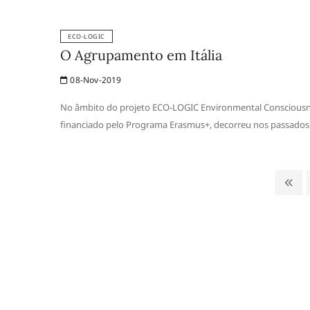
ECO-LOGIC
O Agrupamento em Itália
08-Nov-2019
No âmbito do projeto ECO-LOGIC Environmental Consciousnes
financiado pelo Programa Erasmus+, decorreu nos passados 
Paginação
Ante
dos
conteúdos