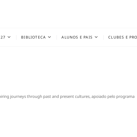
027
BIBLIOTECA
ALUNOS E PAIS
CLUBES E PR
ng journeys through past and present cultures, apoiado pelo programa