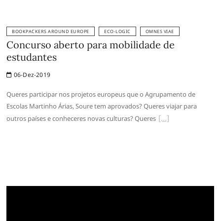
BOOKPACKERS AROUND EUROPE
ECO-LOGIC
OMNES VIAE
Concurso aberto para mobilidade de
estudantes
06-Dez-2019
Queres participar nos projetos europeus que o Agrupamento de
Escolas Martinho Árias, Soure tem aprovados? Queres viajar para
outros países e conheceres novas culturas? Queres