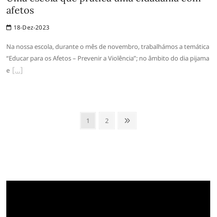
afetos
18-Dez-2023
Na nossa escola, durante o mês de novembro, trabalhámos a temática
“Educar para os Afetos – Prevenir a Violência”; no âmbito do dia pijama
e
Paginação
Page
Page
Próxima
1
2
dos
conteúdos