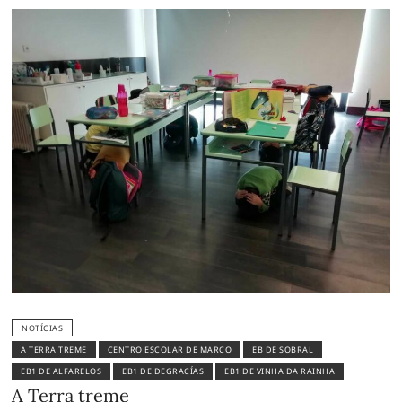
NOTÍCIAS
A TERRA TREME
CENTRO ESCOLAR DE MARCO
EB DE SOBRAL
EB1 DE ALFARELOS
EB1 DE DEGRACÍAS
EB1 DE VINHA DA RAINHA
A Terra treme