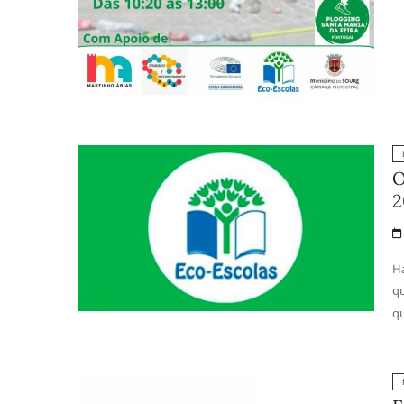
O
2
Há
qu
q