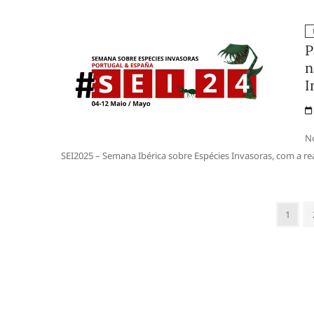
P
n
I
No
SEI2025 – Semana Ibérica sobre Espécies Invasoras, com a re
Paginação
Page
1
dos
conteúdos