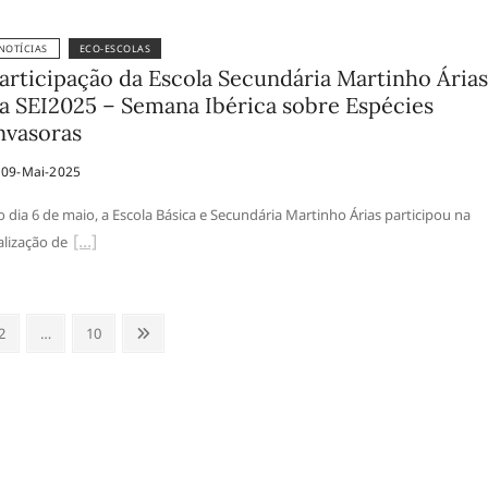
NOTÍCIAS
ECO-ESCOLAS
articipação da Escola Secundária Martinho Árias
a SEI2025 – Semana Ibérica sobre Espécies
nvasoras
09-Mai-2025
 dia 6 de maio, a Escola Básica e Secundária Martinho Árias participou na
alização de
Page
Page
Próxima
2
…
10