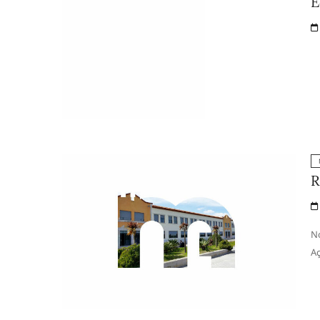
E
R
No
Aç