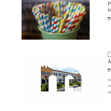
P
i
Á
In
re
ap