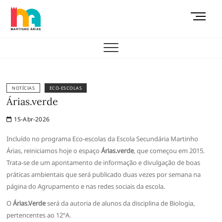
Skip
M
to
e
content
AEMAS
n
u
B
u
t
NOTÍCIAS
ECO-ESCOLAS
t
Árias.verde
o
15-Abr-2026
n
Incluído no programa Eco-escolas da Escola Secundária Martinho
Árias, reiniciamos hoje o espaço
Árias.verde
, que começou em 2015.
Trata-se de um apontamento de informação e divulgação de boas
práticas ambientais que será publicado duas vezes por semana na
página do Agrupamento e nas redes sociais da escola.
O
Árias.Verde
será da autoria de alunos da disciplina de Biologia,
pertencentes ao 12ºA.