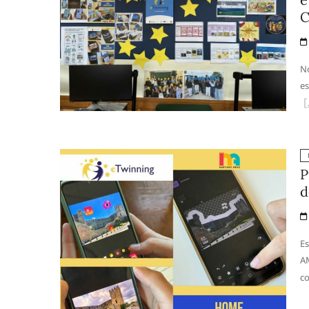
C
No
es
P
d
Es
AM
co