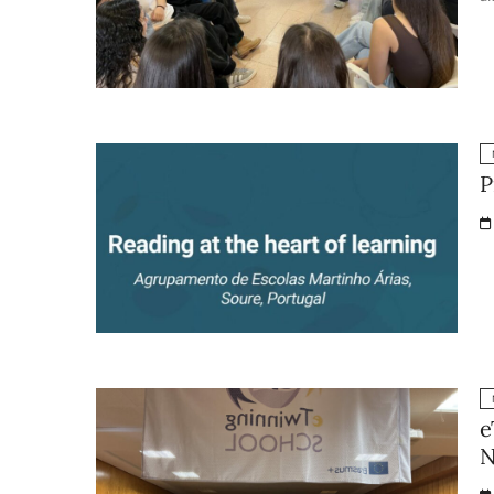
P
e
N