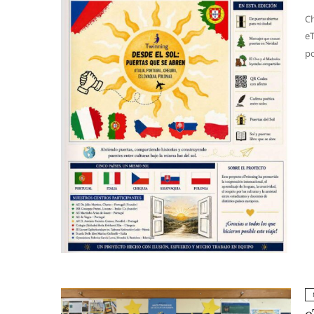
Ch
eT
po
e