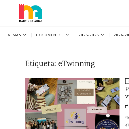
Skip
to
content
AEMAS
AEMAS
DOCUMENTOS
2025-2026
2026-2
Etiqueta:
eTwinning
P
v
“R
eT