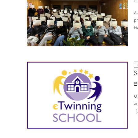
A 
pr
Na
S
O 
an