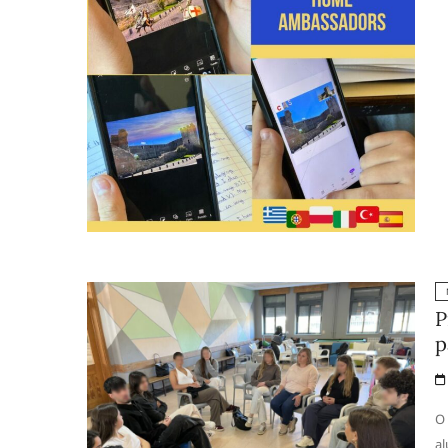
P
p
O 
al