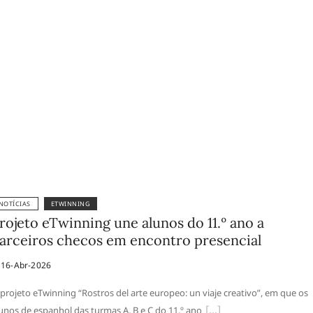
NOTÍCIAS
ETWINNING
rojeto eTwinning une alunos do 11.º ano a
arceiros checos em encontro presencial
16-Abr-2026
projeto eTwinning “Rostros del arte europeo: un viaje creativo”, em que os
unos de espanhol das turmas A, B e C do 11.º ano