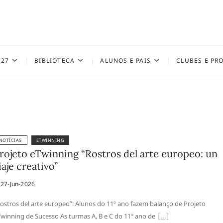
027
BIBLIOTECA
ALUNOS E PAIS
CLUBES E PR
NOTÍCIAS
ETWINNING
rojeto eTwinning “Rostros del arte europeo: un
iaje creativo”
27-Jun-2026
ostros del arte europeo”: Alunos do 11º ano fazem balanço de Projeto
winning de Sucesso As turmas A, B e C do 11º ano de