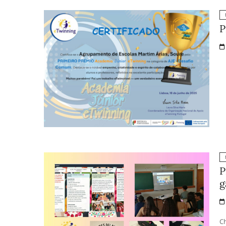
P
P
g
Ch