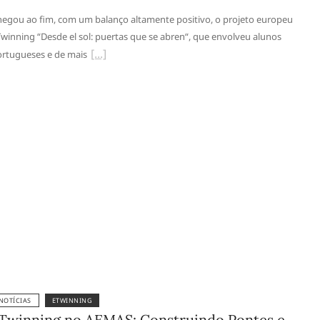
egou ao fim, com um balanço altamente positivo, o projeto europeu
winning “Desde el sol: puertas que se abren“, que envolveu alunos
rtugueses e de mais
NOTÍCIAS
ETWINNING
Twinning no AEMAS: Construindo Pontes e