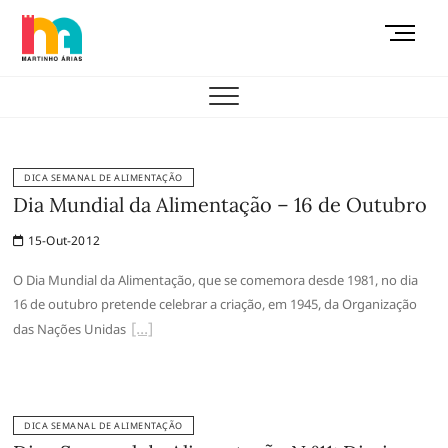
Skip
M
to
e
content
AEMAS
n
u
B
u
t
DICA SEMANAL DE ALIMENTAÇÃO
t
Dia Mundial da Alimentação – 16 de Outubro
o
15-Out-2012
n
O Dia Mundial da Alimentação, que se comemora desde 1981, no dia
16 de outubro pretende celebrar a criação, em 1945, da Organização
das Nações Unidas
DICA SEMANAL DE ALIMENTAÇÃO