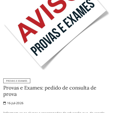
PROVAS E EXAMES
Provas e Exames: pedido de consulta de
prova
16-Jul-2026
Informam-se os alunos e encarregados de educação que, de acordo