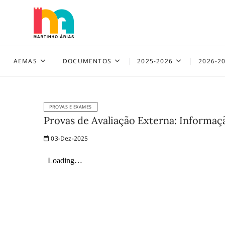
Skip
to
content
AEMAS
AEMAS
DOCUMENTOS
2025-2026
2026-2
PROVAS E EXAMES
Provas de Avaliação Externa: Informa
03-Dez-2025