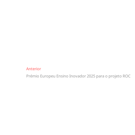
Navegação
Anterior
Anterior
Prémio Europeu Ensino Inovador 2025 para o projeto ROC
de
artigos