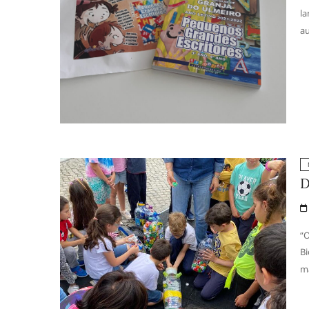
la
au
D
“O
Bi
ma