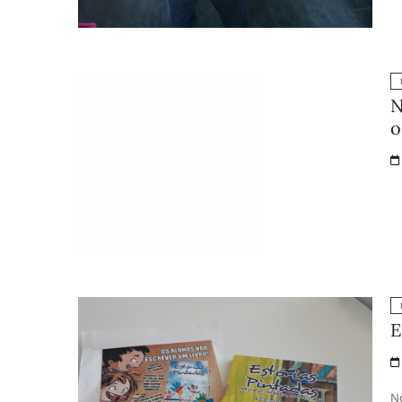
N
o
E
No