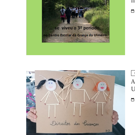
n
A
U