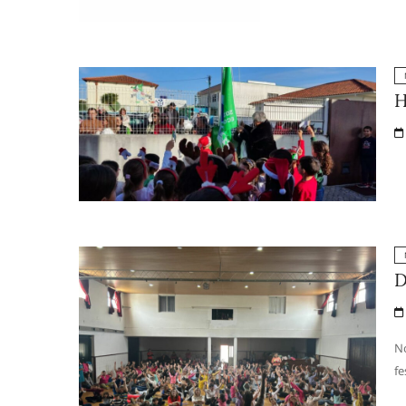
H
D
No
fe