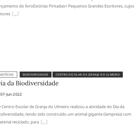
nçamento do livroEstórias Pintadas+ Pequenos Grandes Escritores, cujos
tores
NOTÍCIAS
BIODIVERSIDADE
CENTRO ESCOLAR DA GRANJA DO ULMEIRO
ia da Biodiversidade
07-Jun-2022
 Centro Escolar de Granja do Ulmeiro realizou a atividade do Dia da
odiversidade, tendo sido construído um animal gigante (lampreia) com
terial reciclado, para