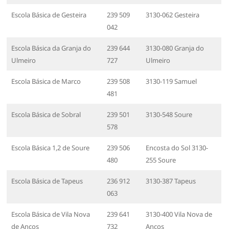
Escola Básica de Gesteira
239 509
3130-062 Gesteira
042
Escola Básica da Granja do
239 644
3130-080 Granja do
Ulmeiro
727
Ulmeiro
Escola Básica de Marco
239 508
3130-119 Samuel
481
Escola Básica de Sobral
239 501
3130-548 Soure
578
Escola Básica 1,2 de Soure
239 506
Encosta do Sol 3130-
480
255 Soure
Escola Básica de Tapeus
236 912
3130-387 Tapeus
063
Escola Básica de Vila Nova
239 641
3130-400 Vila Nova de
de Anços
732
Anços