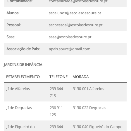
Contabilidade
:
contabilidade@escolasdesoure.pt
Alunos:
secalunos@escolasdesoure.pt
Pessoal:
secpessoal@escolasdesoure.pt
Sase:
sase@escolasdesoure.pt
Associação de Pais:
apais.soure@gmail.com
JARDINS DE INFÂNCIA
ESTABELECIMENTO
TELEFONE
MORADA
JI de Alfarelos
239 644
3130-001 Alfarelos
715
JI de Degracias
236 911
3130-022 Degracias
125
JI de Figueiró do
239 644
3130-040 Figueiró do Campo