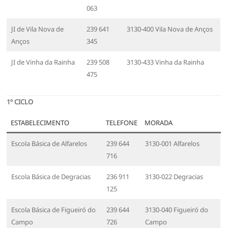
063
JI de Vila Nova de
239 641
3130-400 Vila Nova de Anços
Anços
345
JI de Vinha da Rainha
239 508
3130-433 Vinha da Rainha
475
1º CICLO
ESTABELECIMENTO
TELEFONE
MORADA
Escola Básica de Alfarelos
239 644
3130-001 Alfarelos
716
Escola Básica de Degracias
236 911
3130-022 Degracias
125
Escola Básica de Figueiró do
239 644
3130-040 Figueiró do
Campo
726
Campo