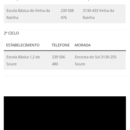
Escola Básica de Vinha da
239 508
3130-433 Vinha da
Rainha
476
Rainha
2º CICLO
ESTABELECIMENTO
TELEFONE
MORADA
Escola Básica 1,2 de
239 506
Encosta do Sol 3130-255
Soure
480
Soure