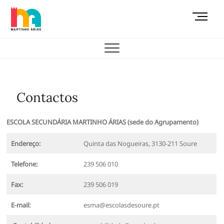
Skip
M
to
e
content
AEMAS
n
u
B
u
t
Contactos
t
o
ESCOLA SECUNDÁRIA MARTINHO ÁRIAS (sede do Agrupamento)
n
Endereço:
Quinta das Nogueiras, 3130-211 Soure
Telefone:
239 506 010
Fax:
239 506 019
E-mail:
esma@escolasdesoure.pt