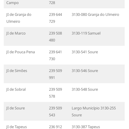
Campo
728
JI de Granja do
239 644
3130-080 Granja do Ulmeiro
Ulmeiro
729
JI de Marco
239 508
3130-119 Samuel
480
JI de Pouca Pena
239 641
3130-541 Soure
730
JI de Simões
239 509
3130-546 Soure
991
JI de Sobral
239 509
3130-548 Soure
578
JI de Soure
239 509
Largo Município 3130-255
543
Soure
JI de Tapeus
236 912
3130-387 Tapeus