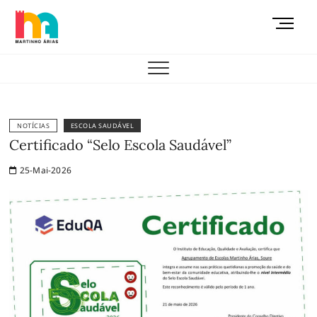
Skip
M
to
e
content
AEMAS
n
u
B
u
t
NOTÍCIAS
ESCOLA SAUDÁVEL
t
Certificado “Selo Escola Saudável”
o
25-Mai-2026
n