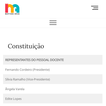
Skip
M
to
e
content
AEMAS
n
u
B
u
t
Constituição
t
o
n
REPRESENTANTES DO PESSOAL DOCENTE
Fernando Cordeiro (Presidente)
Sílvia Ramalho (Vice-Presidente)
Ângela Varela
Edite Lopes