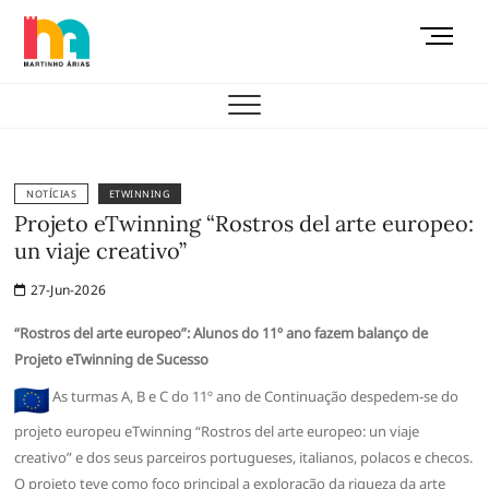
Skip
M
to
e
content
AEMAS
n
u
B
u
t
NOTÍCIAS
ETWINNING
t
Projeto eTwinning “Rostros del arte europeo:
o
un viaje creativo”
n
27-Jun-2026
“Rostros del arte europeo”: Alunos do 11º ano fazem balanço de
Projeto eTwinning de Sucesso
As turmas A, B e C do 11º ano de Continuação despedem-se do
projeto europeu eTwinning “Rostros del arte europeo: un viaje
creativo” e dos seus parceiros portugueses, italianos, polacos e checos.
O projeto teve como foco principal a exploração da riqueza da arte