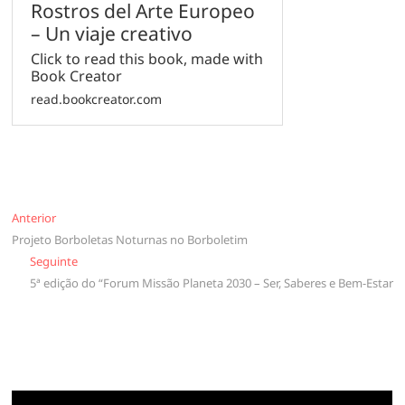
Rostros del Arte Europeo
– Un viaje creativo
Click to read this book, made with
Book Creator
read.bookcreator.com
Navegação
Anterior
Anterior
Projeto Borboletas Noturnas no Borboletim
de
Seguinte
Seguinte
artigos
5ª edição do “Forum Missão Planeta 2030 – Ser, Saberes e Bem-Estar