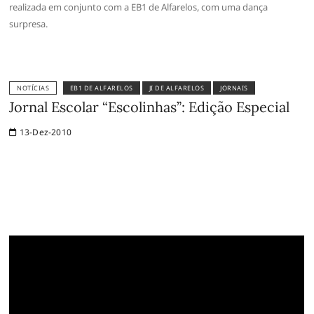
realizada em conjunto com a EB1 de Alfarelos, com uma dança
surpresa.
NOTÍCIAS
EB1 DE ALFARELOS
JI DE ALFARELOS
JORNAIS
Jornal Escolar “Escolinhas”: Edição Especial
13-Dez-2010