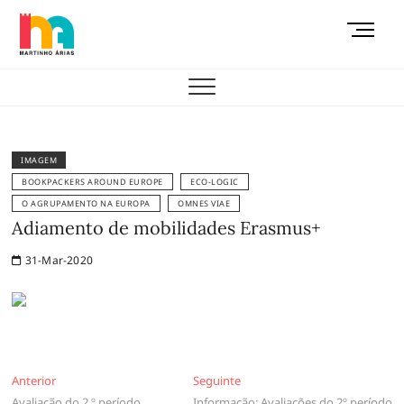
Skip
M
to
e
content
AEMAS
n
u
B
u
t
IMAGEM
t
BOOKPACKERS AROUND EUROPE
ECO-LOGIC
o
O AGRUPAMENTO NA EUROPA
OMNES VIAE
n
Adiamento de mobilidades Erasmus+
31-Mar-2020
Navegação
Anterior
Seguinte
Anterior
Seguinte
Avaliação do 2.º período
Informação: Avaliações do 2º período