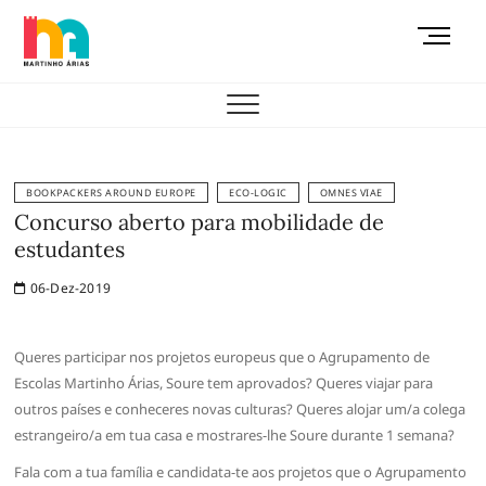
Skip
M
to
e
content
AEMAS
n
u
B
u
t
BOOKPACKERS AROUND EUROPE
ECO-LOGIC
OMNES VIAE
t
Concurso aberto para mobilidade de
o
estudantes
n
06-Dez-2019
Queres participar nos projetos europeus que o Agrupamento de
Escolas Martinho Árias, Soure tem aprovados? Queres viajar para
outros países e conheceres novas culturas? Queres alojar um/a colega
estrangeiro/a em tua casa e mostrares-lhe Soure durante 1 semana?
Fala com a tua família e candidata-te aos projetos que o Agrupamento