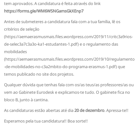
tem aprovados. A candidatura é feita através do link
https://forms.gle/WM6WSNGamsGkXEnp7
Antes de submeteres a candidatura fala com a tua família, lê os
critérios de seleção
(https://aemaerasmusmais.files.wordpress.com/2019/11/critc3a9rios-
de-selec3a7c3a3o-ka1-estudantes-1.pdf) e o regulamento das
mobilidades
(https://aemaerasmusmais.files.wordpress.com/2019/10/regulamento
-de-mobilidades-no-c3a2mbito-do-programa-erasmus-1.pdf) que
temos publicado no site dos projetos.
Qualquer dúvida que tenhas fala com os/as teus/as professores/as ou
vem ao Gabinete Eurodesk e explicamos-te tudo. O gabinete fica no
bloco B, junto à cantina.
As candidaturas estão abertas até dia
20 de dezembro
. Apressa-te!!
Esperamos pela tua candidatura!! Boa sorte!!