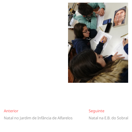
Navegação
Anterior
Seguinte
Anterior
Seguinte
Natal no Jardim de Infância de Alfarelos
Natal na E.B. do Sobral
de
artigos