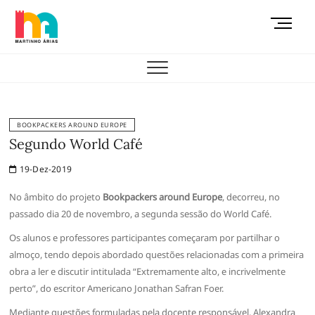
Skip
M
to
e
content
AEMAS
n
u
B
u
t
BOOKPACKERS AROUND EUROPE
t
Segundo World Café
o
19-Dez-2019
n
No âmbito do projeto
Bookpackers around Europe
, decorreu, no
passado dia 20 de novembro, a segunda sessão do World Café.
Os alunos e professores participantes começaram por partilhar o
almoço, tendo depois abordado questões relacionadas com a primeira
obra a ler e discutir intitulada “Extremamente alto, e incrivelmente
perto”, do escritor Americano Jonathan Safran Foer.
Mediante questões formuladas pela docente responsável, Alexandra