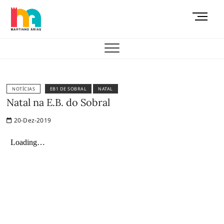
Skip
M
to
e
content
AEMAS
n
u
B
u
t
NOTÍCIAS
EB1 DE SOBRAL
NATAL
t
Natal na E.B. do Sobral
o
20-Dez-2019
n