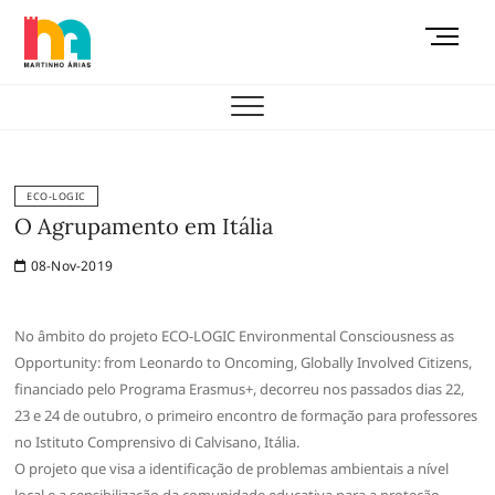
Skip
M
to
e
content
AEMAS
n
u
B
u
t
ECO-LOGIC
t
O Agrupamento em Itália
o
08-Nov-2019
n
No âmbito do projeto ECO-LOGIC Environmental Consciousness as
Opportunity: from Leonardo to Oncoming, Globally Involved Citizens,
financiado pelo Programa Erasmus+, decorreu nos passados dias 22,
23 e 24 de outubro, o primeiro encontro de formação para professores
no Istituto Comprensivo di Calvisano, Itália.
O projeto que visa a identificação de problemas ambientais a nível
local e a sensibilização da comunidade educativa para a proteção