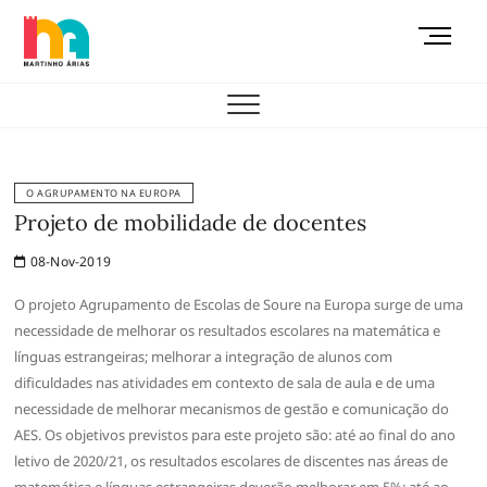
Skip
M
to
e
content
AEMAS
n
u
B
u
t
O AGRUPAMENTO NA EUROPA
t
Projeto de mobilidade de docentes
o
08-Nov-2019
n
O projeto Agrupamento de Escolas de Soure na Europa surge de uma
necessidade de melhorar os resultados escolares na matemática e
línguas estrangeiras; melhorar a integração de alunos com
dificuldades nas atividades em contexto de sala de aula e de uma
necessidade de melhorar mecanismos de gestão e comunicação do
AES. Os objetivos previstos para este projeto são: até ao final do ano
letivo de 2020/21, os resultados escolares de discentes nas áreas de
matemática e línguas estrangeiras deverão melhorar em 5%; até ao