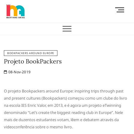
Skip
M
to
e
content
AEMAS
n
u
B
u
t
BOOKPACKERS AROUND EUROPE
t
Projeto BookPackers
o
08-Nov-2019
n
O projeto Bookpackers around Europe: inspiring trips through past
and present cultures (Bookpackers) começou como um clube do livro
na escola IES Enric Valor, em 2013, e é agora um projeto eTwinning
denominado “Let’s create the biggest reading club in Europe”. Nele
mais de duzentos estudantes votam, lêem e debatem através da
videoconferência sobre o mesmo livro.