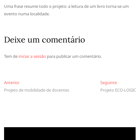
Uma frase resume todo o projeto: a leitura de um livro torna-se um
evento numa localidade.
Deixe um comentário
Tem de
iniciar a sessão
para publicar um comentário.
Navegação
Anterior
Seguinte
Anterior
Seguinte
Projeto de mobilidade de docentes
Projeto ECO-LOGIC
de
artigos