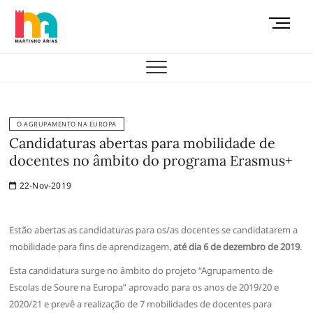
Skip
M
to
e
content
AEMAS
n
u
B
u
t
O AGRUPAMENTO NA EUROPA
t
Candidaturas abertas para mobilidade de
o
docentes no âmbito do programa Erasmus+
n
22-Nov-2019
Estão abertas as candidaturas para os/as docentes se candidatarem a
mobilidade para fins de aprendizagem,
até dia 6 de dezembro de 2019
.
Esta candidatura surge no âmbito do projeto “Agrupamento de
Escolas de Soure na Europa” aprovado para os anos de 2019/20 e
2020/21 e prevê a realização de 7 mobilidades de docentes para