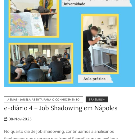
AEMAS - JANELA ABERTA PARA O CONHECIMENTO
ERASMUS+
e-diário 4 – Job Shadowing em Nápoles
08-Nov-2025
No quarto dia de Job shadowing, continuámos a analisar os
fenómenos que ocorrem nos “campi flegrei” com um geólogo,