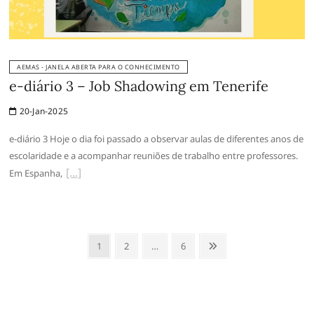
AEMAS - JANELA ABERTA PARA O CONHECIMENTO
e-diário 3 – Job Shadowing em Tenerife
20-Jan-2025
e-diário 3 Hoje o dia foi passado a observar aulas de diferentes anos de
escolaridade e a acompanhar reuniões de trabalho entre professores.
Em Espanha,
Paginação
Page
Page
Page
Próxima
1
2
…
6
dos
conteúdos