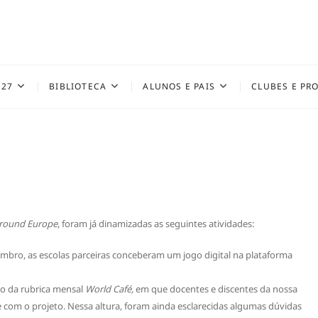
027
BIBLIOTECA
ALUNOS E PAIS
CLUBES E PR
round Europe
, foram já dinamizadas as seguintes atividades:
embro, as escolas parceiras conceberam um jogo digital na plataforma
ão da rubrica mensal
World Café,
em que docentes e discentes da nossa
 com o projeto. Nessa altura, foram ainda esclarecidas algumas dúvidas