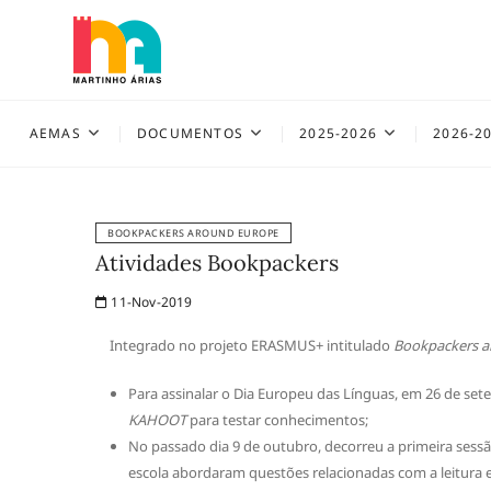
Skip
to
content
AEMAS
AEMAS
DOCUMENTOS
2025-2026
2026-2
BOOKPACKERS AROUND EUROPE
Atividades Bookpackers
11-Nov-2019
Integrado no projeto ERASMUS+ intitulado
Bookpackers a
Para assinalar o Dia Europeu das Línguas, em 26 de set
KAHOOT
para testar conhecimentos;
No passado dia 9 de outubro, decorreu a primeira sess
escola abordaram questões relacionadas com a leitura e