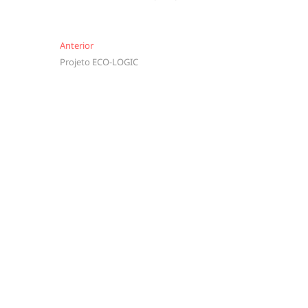
Navegação
Anterior
Anterior
Projeto ECO-LOGIC
de
artigos