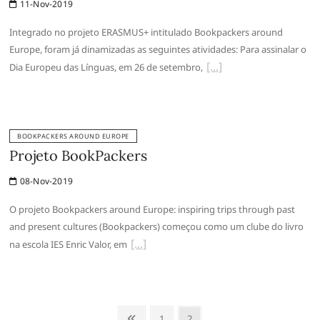
11-Nov-2019
Integrado no projeto ERASMUS+ intitulado Bookpackers around
Europe, foram já dinamizadas as seguintes atividades: Para assinalar o
Dia Europeu das Línguas, em 26 de setembro,
BOOKPACKERS AROUND EUROPE
Projeto BookPackers
08-Nov-2019
O projeto Bookpackers around Europe: inspiring trips through past
and present cultures (Bookpackers) começou como um clube do livro
na escola IES Enric Valor, em
Paginação
Anterior
Page
Page
1
2