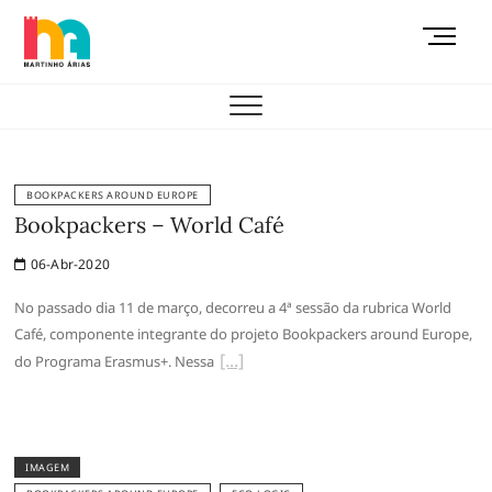
Skip
M
to
e
content
AEMAS
n
u
B
u
t
BOOKPACKERS AROUND EUROPE
t
Bookpackers – World Café
o
06-Abr-2020
n
No passado dia 11 de março, decorreu a 4ª sessão da rubrica World
Café, componente integrante do projeto Bookpackers around Europe,
do Programa Erasmus+. Nessa
IMAGEM