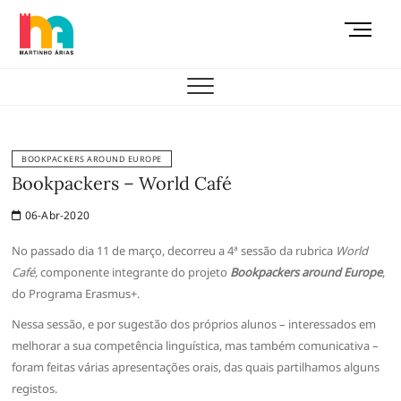
Skip
M
to
e
content
AEMAS
n
u
B
u
t
BOOKPACKERS AROUND EUROPE
t
Bookpackers – World Café
o
06-Abr-2020
n
No passado dia 11 de março, decorreu a 4ª sessão da rubrica
World
Café,
componente integrante do projeto
Bookpackers around Europe
,
do Programa Erasmus+.
Nessa sessão, e por sugestão dos próprios alunos – interessados em
melhorar a sua competência linguística, mas também comunicativa –
foram feitas várias apresentações orais, das quais partilhamos alguns
registos.