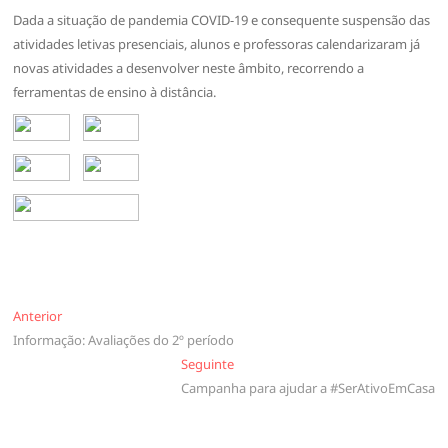
Dada a situação de pandemia COVID-19 e consequente suspensão das
atividades letivas presenciais, alunos e professoras calendarizaram já
novas atividades a desenvolver neste âmbito, recorrendo a
ferramentas de ensino à distância.
Navegação
Anterior
Anterior
Informação: Avaliações do 2º período
de
Seguinte
Seguinte
artigos
Campanha para ajudar a #SerAtivoEmCasa