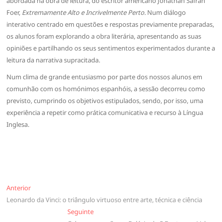
abordada na obra de leitura, do escritor americano Jonathan Safran
Foer,
Extremamente Alto e Incrivelmente Perto.
Num diálogo
interativo centrado em questões e respostas previamente preparadas,
os alunos foram explorando a obra literária, apresentando as suas
opiniões e partilhando os seus sentimentos experimentados durante a
leitura da narrativa supracitada.
Num clima de grande entusiasmo por parte dos nossos alunos em
comunhão com os homónimos espanhóis, a sessão decorreu como
previsto, cumprindo os objetivos estipulados, sendo, por isso, uma
experiência a repetir como prática comunicativa e recurso à Língua
Inglesa.
Navegação
Anterior
Anterior
Leonardo da Vinci: o triângulo virtuoso entre arte, técnica e ciência
de
Seguinte
Seguinte
artigos