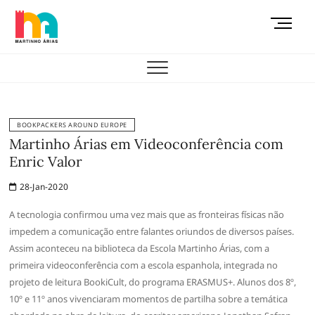
Skip
M
to
e
content
AEMAS
n
u
B
u
t
BOOKPACKERS AROUND EUROPE
t
Martinho Árias em Videoconferência com
o
Enric Valor
n
28-Jan-2020
A tecnologia confirmou uma vez mais que as fronteiras físicas não
impedem a comunicação entre falantes oriundos de diversos países.
Assim aconteceu na biblioteca da Escola Martinho Árias, com a
primeira videoconferência com a escola espanhola, integrada no
projeto de leitura BookiCult, do programa ERASMUS+. Alunos dos 8º,
10º e 11º anos vivenciaram momentos de partilha sobre a temática