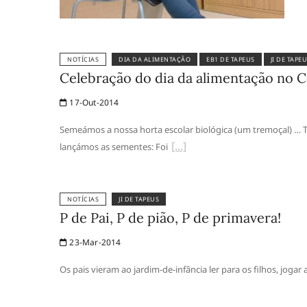
NOTÍCIAS
DIA DA ALIMENTAÇÃO
EB1 DE TAPEUS
JI DE TAPE
Celebração do dia da alimentação no C
17-Out-2014
Semeámos a nossa horta escolar biológica (um tremoçal) … 
lançámos as sementes: Foi
NOTÍCIAS
JI DE TAPEUS
P de Pai, P de pião, P de primavera!
23-Mar-2014
Os pais vieram ao jardim-de-infância ler para os filhos, jogar 