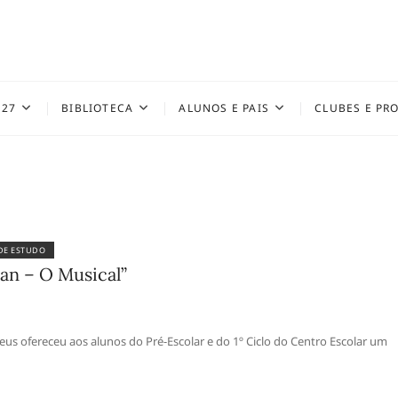
027
BIBLIOTECA
ALUNOS E PAIS
CLUBES E PR
 DE ESTUDO
an – O Musical”
us ofereceu aos alunos do Pré-Escolar e do 1º Ciclo do Centro Escolar um