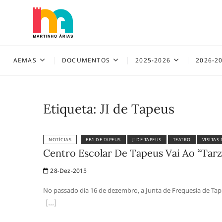
Skip
to
content
AEMAS
AEMAS
DOCUMENTOS
2025-2026
2026-2
Etiqueta:
JI de Tapeus
NOTÍCIAS
EB1 DE TAPEUS
JI DE TAPEUS
TEATRO
VISITAS
Centro Escolar De Tapeus Vai Ao “Tarz
28-Dez-2015
No passado dia 16 de dezembro, a Junta de Freguesia de Tape