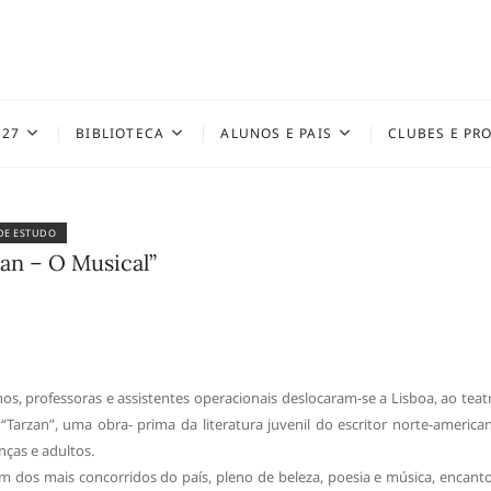
027
BIBLIOTECA
ALUNOS E PAIS
CLUBES E PR
 DE ESTUDO
an – O Musical”
nos, professoras e assistentes operacionais deslocaram-se a Lisboa, ao teat
 “Tarzan”, uma obra- prima da literatura juvenil do escritor norte-america
ças e adultos.
 um dos mais concorridos do país, pleno de beleza, poesia e música, encant