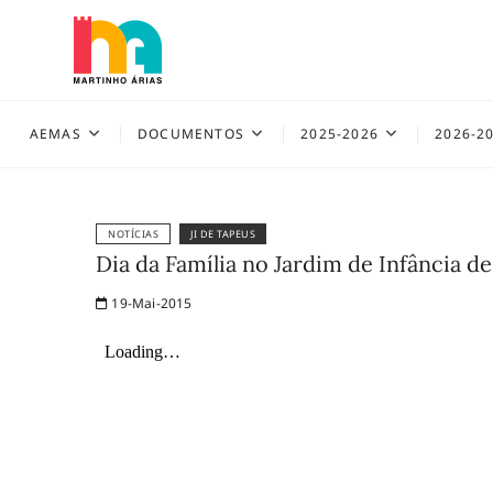
Skip
to
content
AEMAS
AEMAS
DOCUMENTOS
2025-2026
2026-2
NOTÍCIAS
JI DE TAPEUS
Dia da Família no Jardim de Infância d
19-Mai-2015