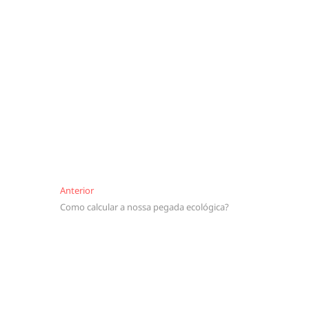
Navegação
Anterior
Anterior
Como calcular a nossa pegada ecológica?
de
artigos