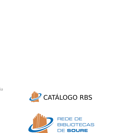
inte
ia