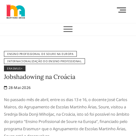
Skip
M
to
e
content
AEMAS
n
u
B
u
t
ENSINO PROFISSIONAL DE SOURE NA EUROPA
t
INTERNACIONALIZAÇÃO DO ENSINO PROFISSIONAL
o
ERASMUS+
n
Jobshadowing na Croácia
28-Mai-2026
No passado mês de abril, entre os dias 13 e 16, o docente José Carlos
Mairos, do Agrupamento de Escolas Martinho Árias, Soure, visitou a
Srednja škola Donji Miholjac, na Croácia, isto só foi possível no âmbito
do projeto “Ensino Profissional de Soure na Europa”, financiado pelo
programa Erasmus+ que o Agrupamento de Escolas Martinho Árias,
Soure está e desenvolver.