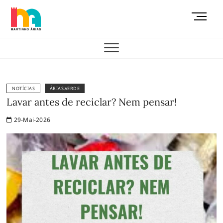
Skip
M
to
e
content
AEMAS
n
u
B
u
t
NOTÍCIAS
ÁRIAS.VERDE
t
Lavar antes de reciclar? Nem pensar!
o
29-Mai-2026
n