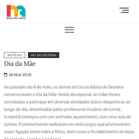
Skip
M
to
e
content
AEMAS
n
u
B
u
t
NOTÍCIAS
EB1 DE GESTEIRA
t
Dia da Mãe
o
28-Mai-2026
n
No passado dia 8 de maio, os alunos da Escola Básica de Gesteira
comemoraram o Dia da Mãe. Neste dia especial, as mães foram
convidadas a participar em diversas atividades lúdico-desportivas ao
longo do dia, dinamizadas pelos professores titulares de turma.
A manhã começou com um animado aquecimento, com uma aula de
zumba. Posteriormente realizaram-se vários jogos que promoveram
maior ligação entre mães e filhos, bem como o fortalecimento de laços
de respeito, carinho e pertença.