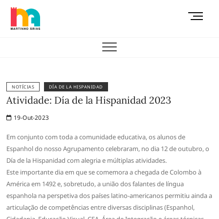
Skip
M
to
e
content
AEMAS
n
u
B
u
t
NOTÍCIAS
DÍA DE LA HISPANIDAD
t
Atividade: Día de la Hispanidad 2023
o
19-Out-2023
n
Em conjunto com toda a comunidade educativa, os alunos de
Espanhol do nosso Agrupamento celebraram, no dia 12 de outubro, o
Día de la Hispanidad com alegria e múltiplas atividades.
Este importante dia em que se comemora a chegada de Colombo à
América em 1492 e, sobretudo, a união dos falantes de língua
espanhola na perspetiva dos países latino-americanos permitiu ainda a
articulação de competências entre diversas disciplinas (Espanhol,
Cidadania, Educação Visual, CEA, Área de Integração e áreas técnicas