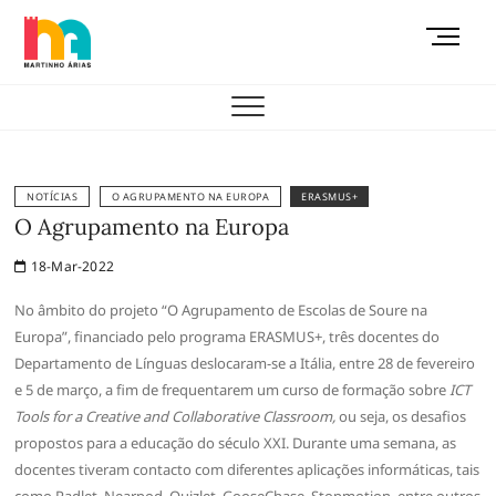
Skip
M
to
e
content
AEMAS
n
u
B
u
t
NOTÍCIAS
O AGRUPAMENTO NA EUROPA
ERASMUS+
t
O Agrupamento na Europa
o
18-Mar-2022
n
No âmbito do projeto “O Agrupamento de Escolas de Soure na
Europa”, financiado pelo programa ERASMUS+, três docentes do
Departamento de Línguas deslocaram-se a Itália, entre 28 de fevereiro
e 5 de março, a fim de frequentarem um curso de formação sobre
ICT
Tools for a Creative and Collaborative Classroom,
ou seja, os desafios
propostos para a educação do século XXI. Durante uma semana, as
docentes tiveram contacto com diferentes aplicações informáticas, tais
como Padlet, Nearpod, Quizlet, GooseChase, Stopmotion, entre outros