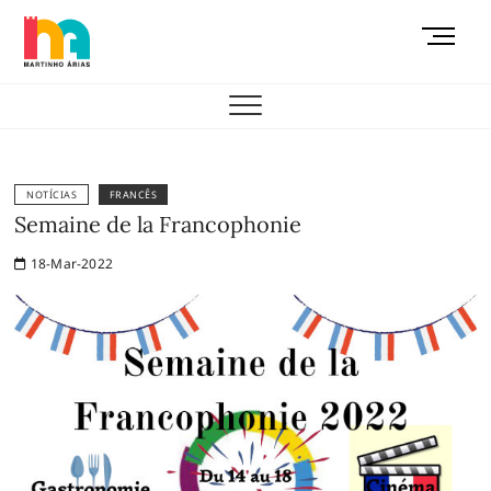
Skip
M
to
e
content
AEMAS
n
u
B
u
t
NOTÍCIAS
FRANCÊS
t
Semaine de la Francophonie
o
18-Mar-2022
n