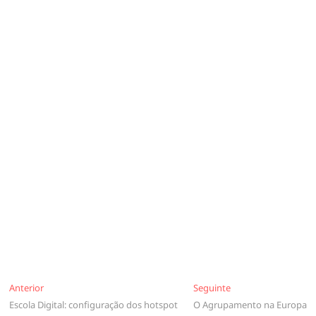
Navegação
Anterior
Seguinte
Anterior
Seguinte
Escola Digital: configuração dos hotspot
O Agrupamento na Europa
de