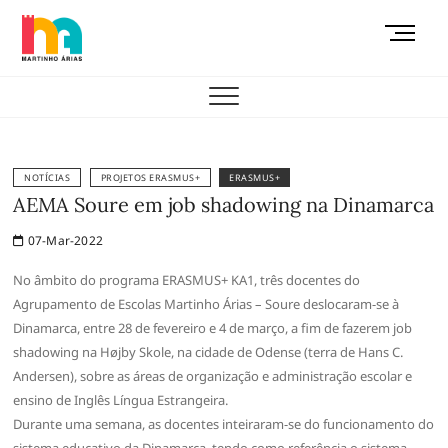
Skip
M
to
e
content
AEMAS
n
u
B
u
t
NOTÍCIAS
PROJETOS ERASMUS+
ERASMUS+
t
AEMA Soure em job shadowing na Dinamarca
o
07-Mar-2022
n
No âmbito do programa ERASMUS+ KA1, três docentes do
Agrupamento de Escolas Martinho Árias – Soure deslocaram-se à
Dinamarca, entre 28 de fevereiro e 4 de março, a fim de fazerem job
shadowing na Højby Skole, na cidade de Odense (terra de Hans C.
Andersen), sobre as áreas de organização e administração escolar e
ensino de Inglês Língua Estrangeira.
Durante uma semana, as docentes inteiraram-se do funcionamento do
sistema educativo da Dinamarca, tendo como referência o sistema