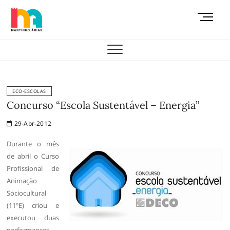
Skip
M
to
e
content
AEMAS
n
u
B
u
t
ECO-ESCOLAS
t
Concurso “Escola Sustentável – Energia”
o
29-Abr-2012
n
Durante o mês
de abril o Curso
Profissional de
Animação
Sociocultural
(11ºE) criou e
executou duas
performances