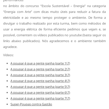
no âmbito do concurso “Escola Sustentável – Energia” na categoria
“Energia com Arte” com dicas muito úteis para reduzir a fatura da
eletricidade e ao mesmo tempo proteger o ambiente. De forma a
divulgar o trabalho realizado por esta turma, bem como métodos de
usar a energia elétrica de forma eficiente pedimos que vejam e, se
possível, comentem os vídeos publicados no youtube (basta seguir os
links abaixo publicados). Nós agradecemos e o ambiente também
agradece.
Vídeos:
A poupar é que a gente ganha (parte 1\7
)
A poupar é que a gente ganha (parte 2\7)
A poupar é que a gente ganha (parte 3\7)
A poupar é que a gente ganha (parte 4\7)
A poupar é que a gente ganha (parte 5\7)
A poupar é que a gente ganha (parte 6\7)
A poupar é que a gente ganha (parte 7\7)
Super-Poupas contra Gastão