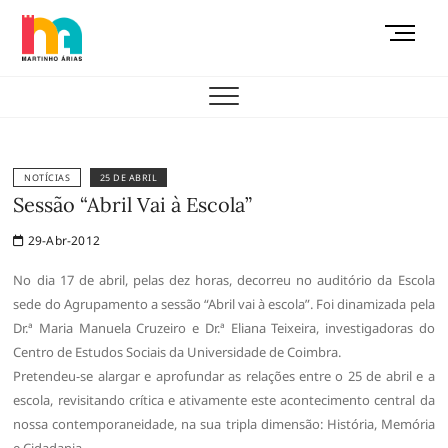
Skip
M
to
e
content
AEMAS
n
u
B
u
t
NOTÍCIAS
25 DE ABRIL
t
Sessão “Abril Vai à Escola”
o
29-Abr-2012
n
No dia 17 de abril, pelas dez horas, decorreu no auditório da Escola
sede do Agrupamento a sessão “Abril vai à escola”. Foi dinamizada pela
Dr.ª Maria Manuela Cruzeiro e Dr.ª Eliana Teixeira, investigadoras do
Centro de Estudos Sociais da Universidade de Coimbra.
Pretendeu-se alargar e aprofundar as relações entre o 25 de abril e a
escola, revisitando crítica e ativamente este acontecimento central da
nossa contemporaneidade, na sua tripla dimensão: História, Memória
e Cidadania.