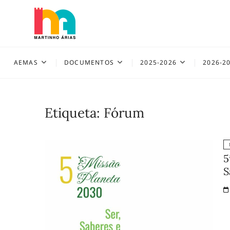
Skip
to
content
AEMAS
AEMAS
DOCUMENTOS
2025-2026
2026-2
Etiqueta:
Fórum
5
S