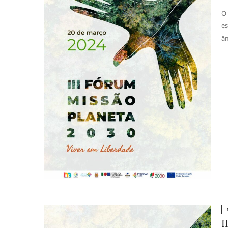
O 
es
âm
I