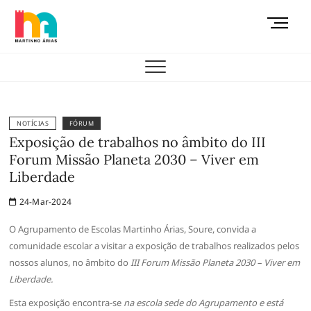
Skip
M
to
e
content
AEMAS
n
u
B
u
t
NOTÍCIAS
FÓRUM
t
Exposição de trabalhos no âmbito do III
o
Forum Missão Planeta 2030 – Viver em
n
Liberdade
24-Mar-2024
O Agrupamento de Escolas Martinho Árias, Soure, convida a
comunidade escolar a visitar a exposição de trabalhos realizados pelos
nossos alunos, no âmbito do
III Forum Missão Planeta 2030 – Viver em
Liberdade.
Esta exposição encontra-se
na escola sede do Agrupamento e está