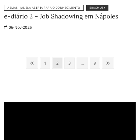
AEMAS - JANELA ABERTA PARA O CONHECIMENTO
ERASMUS+
e-diário 2 – Job Shadowing em Nápoles
06-Nov-2025
Paginação
Anterior
Page
Page
Page
Page
Próxima
1
2
3
…
9
dos
conteúdos