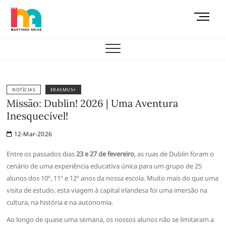
Skip
M
to
e
content
AEMAS
n
u
B
u
t
NOTÍCIAS
ERASMUS+
t
Missão: Dublin! 2026 | Uma Aventura
o
Inesquecível!
n
12-Mar-2026
Entre os passados dias
23 e 27 de fevereiro
, as ruas de Dublin foram o
cenário de uma experiência educativa única para um grupo de 25
alunos dos 10º, 11º e 12º anos da nossa escola. Muito mais do que uma
visita de estudo, esta viagem à capital irlandesa foi uma imersão na
cultura, na história e na autonomia.
Ao longo de quase uma semana, os nossos alunos não se limitaram a