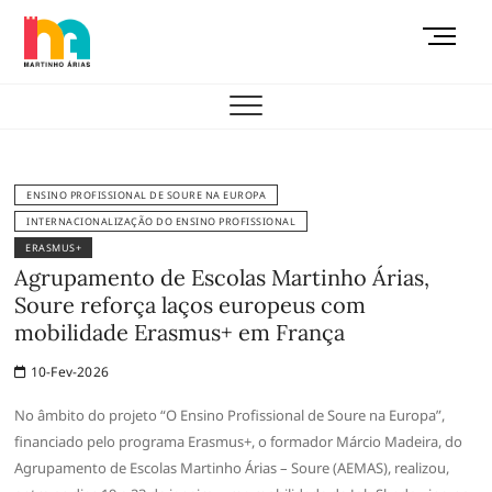
Skip
M
to
e
content
AEMAS
n
u
B
u
t
ENSINO PROFISSIONAL DE SOURE NA EUROPA
t
INTERNACIONALIZAÇÃO DO ENSINO PROFISSIONAL
o
ERASMUS+
n
Agrupamento de Escolas Martinho Árias,
Soure reforça laços europeus com
mobilidade Erasmus+ em França
10-Fev-2026
No âmbito do projeto “O Ensino Profissional de Soure na Europa”,
financiado pelo programa Erasmus+, o formador Márcio Madeira, do
Agrupamento de Escolas Martinho Árias – Soure (AEMAS), realizou,