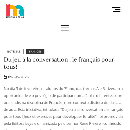
Skip
M
to
e
content
AEMAS
n
u
B
u
t
NOTÍCIAS
FRANCÊS
t
Du jeu à la conversation : le français pour
o
tous!
n
09-Fev-2026
No dia 3 de fevereiro, os alunos do 7ºano, das turmas A e B, tiveram a
oportunidade e o privilégio de participar numa “aula” diferente, sobre
oralidade, na disciplina de Francês, num contexto distinto do da sala
de aula. Esta iniciativa, intitulada “Du jeu à la conversation : le français
pour tous ! Jeux et exercices pour développer l’oralité”, foi promovida
pela Editora Leya e dinamizada pelo senhor René Rivière , conhecido