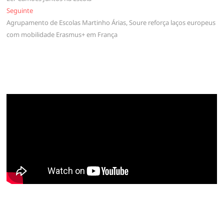
de
Seguinte
Seguinte
artigos
Agrupamento de Escolas Martinho Árias, Soure reforça laços europeus
com mobilidade Erasmus+ em França