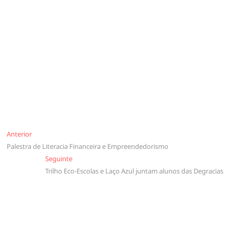
Navegação
Anterior
Anterior
Palestra de Literacia Financeira e Empreendedorismo
de
Seguinte
Seguinte
artigos
Trilho Eco-Escolas e Laço Azul juntam alunos das Degracias