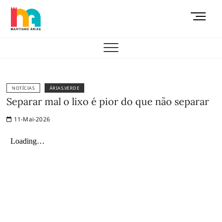
Skip
M
to
e
content
AEMAS
n
u
B
u
t
NOTÍCIAS
ÁRIAS.VERDE
t
Separar mal o lixo é pior do que não separar
o
11-Mai-2026
n