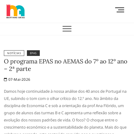
Skip
M
to
e
content
AEMAS
n
u
B
u
t
NOTÍCIAS
EPAS
t
O programa EPAS no AEMAS do 7º ao 12º ano
o
– 2ª parte
n
07-Mai-2026
Damos hoje continuidade à nossa análise dos 40 anos de Portugal na
UE, subindo o tom com o olhar crítico do 12.º ano. No âmbito da
disciplina de Economia C e sob a orientação da prof Ana Flórido, um
grupo de alunos das turmas B e C apresenta uma reflexão sobre a
evolução dos nossos padrões de vida. O foco? O choque entre o
crescimento económico e a sustentabilidade do planeta. Mais do que