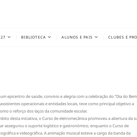
027
BIBLIOTECA
ALUNOS E PAIS
CLUBES E PR
um epicentro de saúde, convívio e alegria com a celebração do “Dia do Bem
, assistentes operacionais e entidades locais, teve como principal objetivo a
omo o reforço dos laços da comunidade escolar.
ito desta iniciativa, o Curso de eletromecânica promoveu a abertura da s
Bar assegurou o suporte logístico e gastronómico, enquanto o Curso de
ográfica e videográfica. A animação musical esteve a cargo da banda da